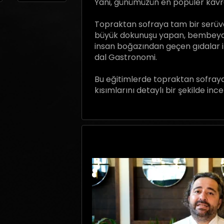
Yani, günümüzün en popüler kav
Topraktan sofraya tam bir serüve
büyük dokunuşu yapan, bembeyaz 
insan boğazından geçen gıdalar i
dal Gastronomi.
Bu eğitimlerde topraktan sofraya 
kısımlarını detaylı bir şekilde inc