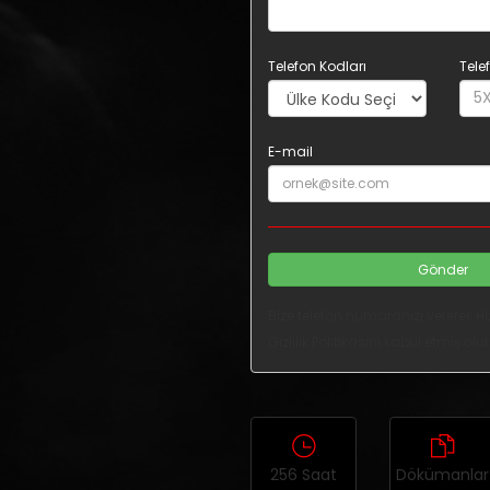
Telefon Kodları
Tele
E-mail
Gönder
Bize telefon numaranızı vererek Hi
Gizlilik Politikasını kabul etmiş ol
256 Saat
Dökümanlar