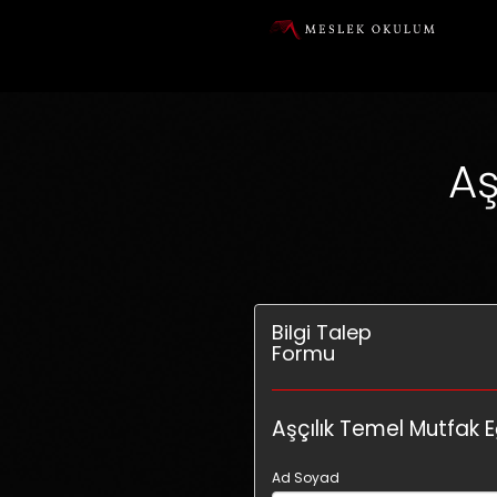
Aş
Bilgi Talep
Formu
İster 
yetenekl
tam zam
Aşçılık Temel Mutfak E
Ad Soyad