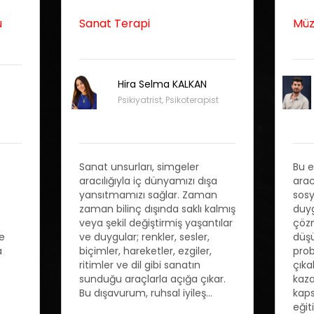
u
Sanat Terapi
Müz
Hira Selma KALKAN
Psikiyatrist, Psikoterapist
Sanat unsurları, simgeler
Bu e
aracılığıyla iç dünyamızı dışa
arac
yansıtmamızı sağlar. Zaman
sosy
zaman bilinç dışında saklı kalmış
duyg
veya şekil değiştirmiş yaşantılar
çözm
de
ve duygular; renkler, sesler,
düş
a
biçimler, hareketler, ezgiler,
prob
ritimler ve dil gibi sanatın
çıka
sunduğu araçlarla açığa çıkar.
kaza
Bu dışavurum, ruhsal iyileş...
kaps
eğit