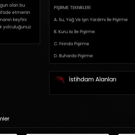
ygun olan bu
PİŞİRME TEKNİKLERİ
i ifade etmenin
A. Su, Yağ Ve Işın Yardımı İle Pişirme
manın keyfini
fak yolculuğunuz
B. Kuru Isı İle Pişirme
C. Fırında Pişirme
D. Buharda Pişirme
İstihdam Alanları
mler