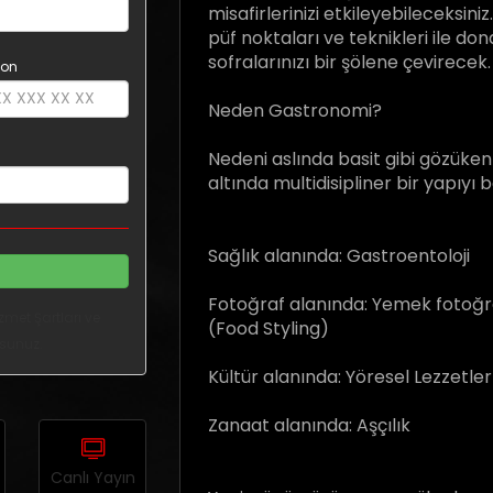
misafirlerinizi etkileyebileceksini
arrow_downward
püf noktaları ve teknikleri ile do
sofralarınızı bir şölene çevirecek.
fon
Neden Gastronomi?
Nedeni aslında basit gibi gözüken
altında multidisipliner bir yapıyı 
Sağlık alanında: Gastroentoloji
Fotoğraf alanında: Yemek fotoğrafç
zmet Şartları ve
(Food Styling)
ursunuz.
Kültür alanında: Yöresel Lezzetler
Zanaat alanında: Aşçılık
Canlı Yayın