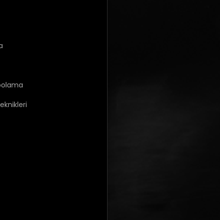
a
epolama
knikleri