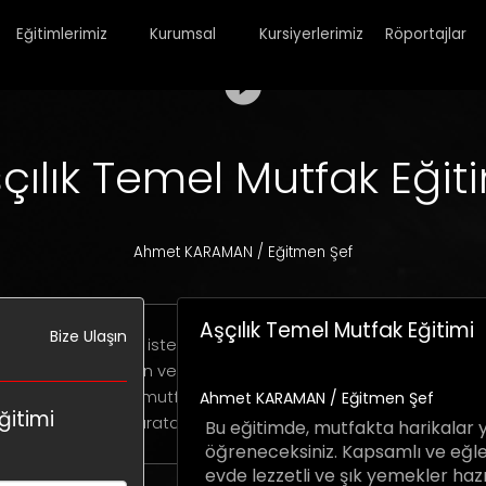
Eğitimlerimiz
Kurumsal
Kursiyerlerimiz
Röportajlar
play_circle_filled
çılık Temel Mutfak Eğit
Ahmet KARAMAN / Eğitmen Şef
Aşçılık Temel Mutfak Eğitimi
Bize Ulaşın
mutfakta yeni olun, ister en büyük tutkunuz mutfak olsun, bu e
erinizi geliştirmenin ve mutfak becerilerinizi bir üst seviyeye 
anı. Hem evdeki mutfağınızda hem de profesyonel mutfakla
Ahmet KARAMAN / Eğitmen Şef
ğitimi
yaratacak bilgiler sizi bekliyor.
Bu eğitimde, mutfakta harikalar y
öğreneceksiniz. Kapsamlı ve eğlenc
evde lezzetli ve şık yemekler haz