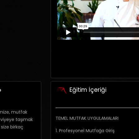
Eğitim İçeriği
?
imize, mutfak
TEMEL MUTFAK UYGULAMALARI
eviyeye taşımak
e size birkaç
1. Profesyonel Mutfağa Giriş