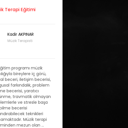
ik Terapi Eğitimi
Aşçılık Dünya Mutfakla
Eğitimi
Kadir AKPINAR
Ahmet KARAMAN
Müzik Terapisti
Eğitmen Şef
ğitim programı müzik
Bir işletme sahibi olarak
ılığıyla bireylere iç görü,
menünüzü zenginleştir
al beceri, iletişim becerisi,
istiyorsunuz? Belki de bir
usal farkındalık, problem
olarak kariyerinize yeni bi
e becerisi, yaratıcı
katmak istiyorsunuz. İşt
ünme, travmatik olmayan
da size göre bir fırsat: On
lemlerle ve stresle başa
Dünya Mutfakları Eğitimi!
bilme becerisi
eğitimde, mutfakta harik
ndırabilecek teknikleri
yaratmanın sırlarını
amaktadır. Müzik terapi
öğreneceksiniz. Kapsaml
iminden mezun olan ...
eğlen...