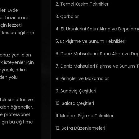
2. Temel Kesim Teknikleri
er: Evde
3. Çorbalar
er hazırlamak
çin lezzetli
4. Et Ürünlerini Satın Alma ve Depolam
erkes bu eğitime
5. Et Pişirme ve Sunum Teknikleri
6. Deniz Mahsullerini Satın Alma ve D
henüz yeni olan
 isteyenler için
7. Deniz Mahsulleri Pişirme ve Sunum Te
şlayarak, adım
iden yolu
8. Pirinçler ve Makarnalar
9. Sandviç Çeşitleri
ak sanatları ve
10. Salata Çeşitleri
alan öğrenciler,
 ve profesyonel
11. Modern Pişirme Teknikleri
için bu eğitime
12. Sofra Düzenlemeleri