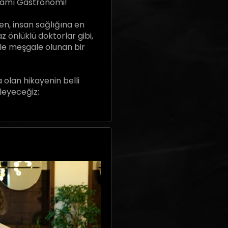
ramı Gastronomi!
n, insan sağlığına en
önlüklü doktorlar gibi,
le meşgale olunan bir
olan hikayenin belli
eleyeceğiz;