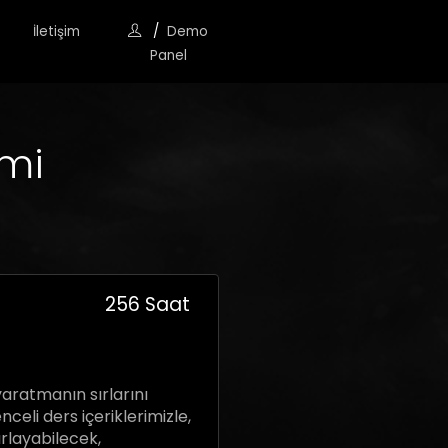
İletişim
/
Demo
Panel
imi
256 Saat
ğitimle
taşımanın
rda fark
aratmanın sırlarını
eli ders içeriklerimizle,
ırlayabilecek,